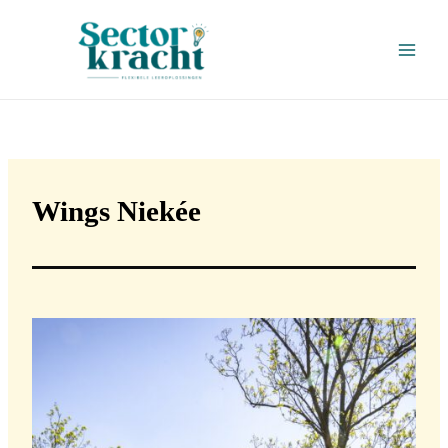
Ga
naar
de
inhoud
Wings Niekée