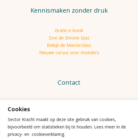
Kennismaken zonder druk
Gratis e-book
Doe de Emotie Quiz
Bekijk de Masterclass
Nieuwe cursus voor moeders
Contact
Of je nu een vraag hebt, een samenwerking wilt bespreken,
Cookies
of gewoon even je verhaal kwijt wilt.
+31619319493
Sector Kracht maakt op deze site gebruik van cookies,
info@sectorkracht.nl
bijvoorbeeld om statistieken bij te houden. Lees meer in de
privacy- en cookieverklaring.