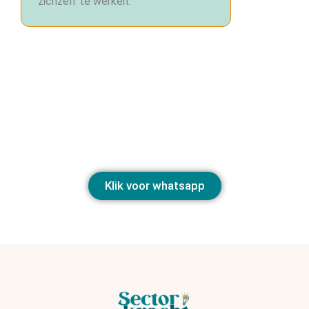
zichzelf te werken.
Heb je een jongere, team of ouder die uit balans is?
Laat me even meekijken. Soms is één gesprek al
genoeg om weer lucht te voelen.
Liever snel appen? Dat kan natuurlijk ook.
Klik voor whatsapp