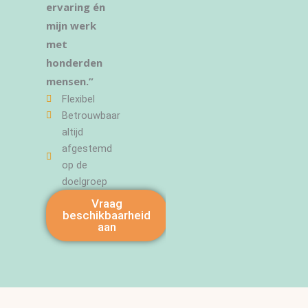
ervaring én
mijn werk
met
honderden
mensen.”
Flexibel
Betrouwbaar
altijd
afgestemd
op de
doelgroep
Vraag
beschikbaarheid
aan