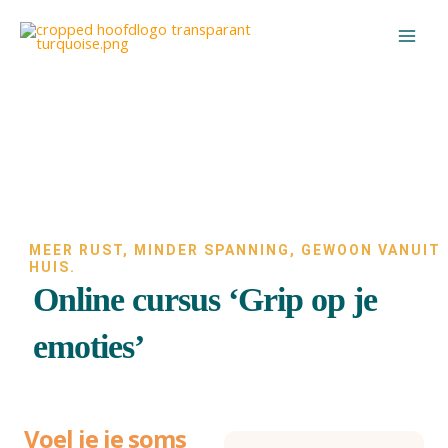
Ga
naar
de
inhoud
MEER RUST, MINDER SPANNING, GEWOON VANUIT
HUIS.
Online cursus ‘Grip op je
emoties’
Voel je je soms