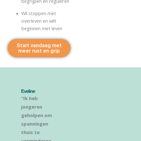
begrijpen én reguleren
Wil stoppen met
overleven en wilt
beginnen met léven
Start vandaag met
meer rust en grip
Eveline
“Ik heb
jongeren
geholpen om
spanningen
thuis te
verminderen,