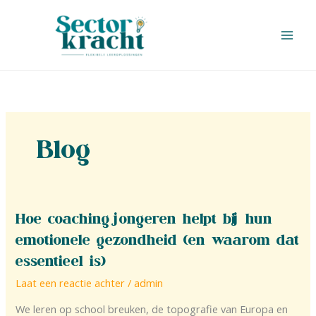
Ga
naar
de
inhoud
Blog
Hoe
Hoe coaching jongeren helpt bij hun
coaching
emotionele gezondheid (en waarom dat
jongeren
essentieel is)
helpt
Laat een reactie achter
/
admin
bij
hun
We leren op school breuken, de topografie van Europa en