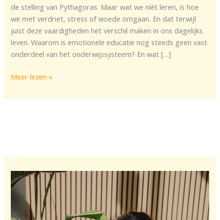
emotionele
de stelling van Pythagoras. Maar wat we níét leren, is hoe
gezondheid
we met verdriet, stress of woede omgaan. En dat terwijl
(en
juist deze vaardigheden het verschil maken in ons dagelijks
waarom
leven. Waarom is emotionele educatie nog steeds geen vast
dat
onderdeel van het onderwijssysteem? En wat […]
essentieel
is)
Meer lezen »